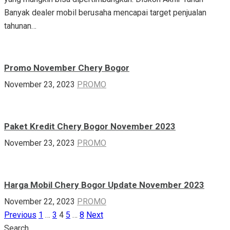
Banyak dealer mobil berusaha mencapai target penjualan
tahunan…
Promo November Chery Bogor
November 23, 2023
PROMO
Paket Kredit Chery Bogor November 2023
November 23, 2023
PROMO
Harga Mobil Chery Bogor Update November 2023
November 22, 2023
PROMO
Previous
1
…
3
4
5
…
8
Next
Posts
Search