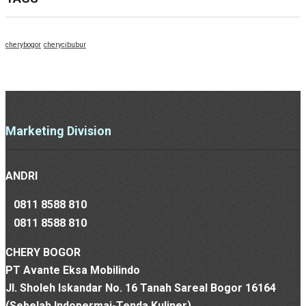
cherybogor
cherycibubur
Marketing Division
ANDRI
0811 8588 810
0811 8588 810
CHERY BOGOR
PT Avante Eksa Mobilindo
Jl. Sholeh Iskandar No. 16 Tanah Sareal Bogor 16164
(Sebelah Indopermai-Tenda Kuliner)