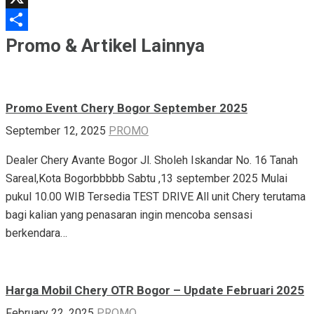
X
Share
Promo & Artikel Lainnya
Promo Event Chery Bogor September 2025
September 12, 2025
PROMO
Dealer Chery Avante Bogor Jl. Sholeh Iskandar No. 16 Tanah
Sareal,Kota Bogorbbbbb Sabtu ,13 september 2025 Mulai
pukul 10.00 WIB Tersedia TEST DRIVE All unit Chery terutama
bagi kalian yang penasaran ingin mencoba sensasi
berkendara…
Harga Mobil Chery OTR Bogor – Update Februari 2025
February 22, 2025
PROMO