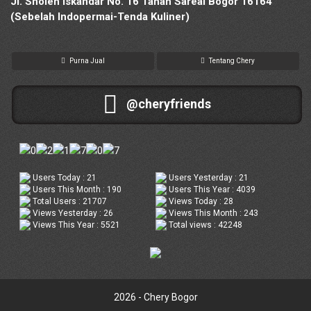
Jl. Sholeh Iskandar No. 16 Tanah Sareal Bogor 16164
(Sebelah Indopermai-Tenda Kuliner)
Purna Jual
Tentang Chery
@cheryfriends
Users Today : 21
Users Yesterday : 21
Users This Month : 190
Users This Year : 4039
Total Users : 21707
Views Today : 28
Views Yesterday : 26
Views This Month : 243
Views This Year : 5521
Total views : 42248
2026 - Chery Bogor