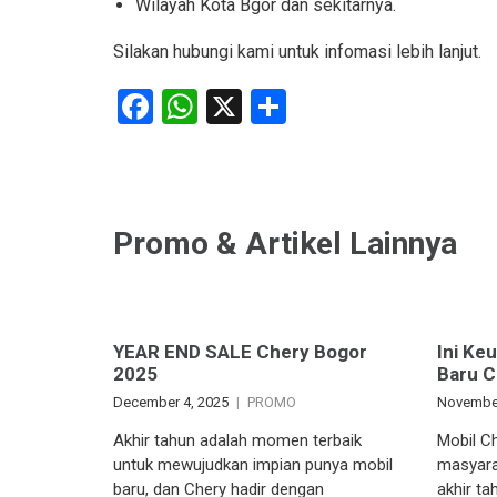
Wilayah Kota Bgor dan sekitarnya.
Silakan hubungi kami untuk infomasi lebih lanjut.
Facebook
WhatsApp
X
Share
Promo & Artikel Lainnya
YEAR END SALE Chery Bogor
Ini Ke
2025
Baru C
December 4, 2025
PROMO
November
Akhir tahun adalah momen terbaik
Mobil C
untuk mewujudkan impian punya mobil
masyara
baru, dan Chery hadir dengan
akhir t