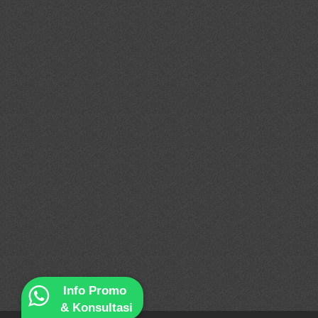
Info Promo
& Konsultasi