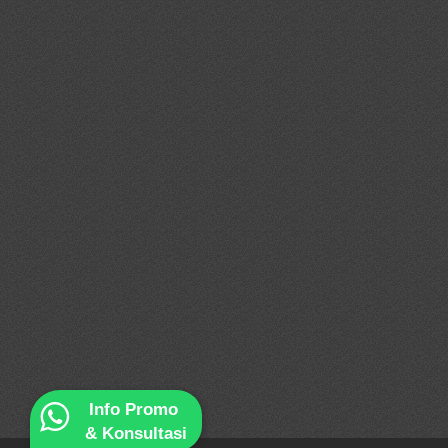
Info Promo
& Konsultasi