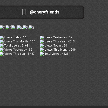
@cheryfriends
Users Today : 16
Users Yesterday : 32
Users This Month : 164
Users This Year : 4013
Total Users : 21681
Views Today : 20
Views Yesterday : 36
Views This Month : 209
Views This Year : 5487
Total views : 42214