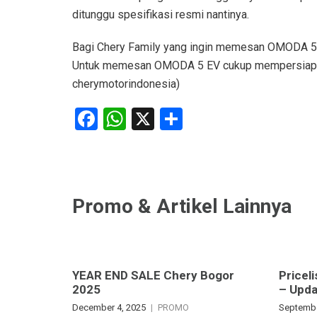
ditunggu spesifikasi resmi nantinya.
Bagi Chery Family yang ingin memesan OMODA 5 E
Untuk memesan OMODA 5 EV cukup mempersiapkan
cherymotorindonesia)
Facebook
WhatsApp
X
Share
Promo & Artikel Lainnya
YEAR END SALE Chery Bogor
Pricel
2025
– Upd
December 4, 2025
PROMO
Septembe