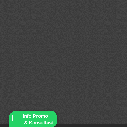
Info Promo
& Konsultasi