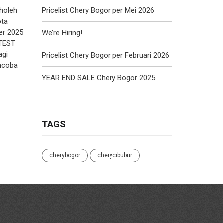
Sholeh
Pricelist Chery Bogor per Mei 2026
ota
er 2025
We’re Hiring!
 TEST
agi
Pricelist Chery Bogor per Februari 2026
encoba
YEAR END SALE Chery Bogor 2025
TAGS
cherybogor
cherycibubur