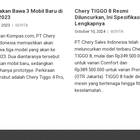
akan Bawa 3 Mobil Baru di
Chery TIGGO 8 Resmi
2023
Diluncurkan, Ini Spesifikas
Lengkapnya
, 2023
BERITA
October 10, 2024
BERITA
 dari Kompas.com, PT Chery
PT Chery Sales Indonesia telah
ndonesia memastikan akan
meluncurkan model terbaru Che
 tiga model yang akan ke
TIGGO 8, mulai dari Rp349.500.
023. Dua diantaranya tersebut
untuk varian Comfort dan
an mobil baru, sedangkan
Rp389.500.000 untuk varian Pr
 hanya prototype. Perkiraan
(OTR Jakarta). TIGGO 8 hadir d
rsbut adalah Chery Tiggo 4 Pro,
mesin yang bertenaga hingga fit
keselamatan…