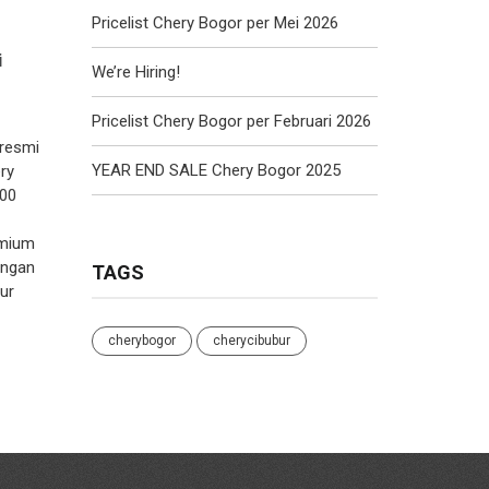
Pricelist Chery Bogor per Mei 2026
i
We’re Hiring!
Pricelist Chery Bogor per Februari 2026
 resmi
YEAR END SALE Chery Bogor 2025
ry
000
emium
engan
TAGS
ur
cherybogor
cherycibubur